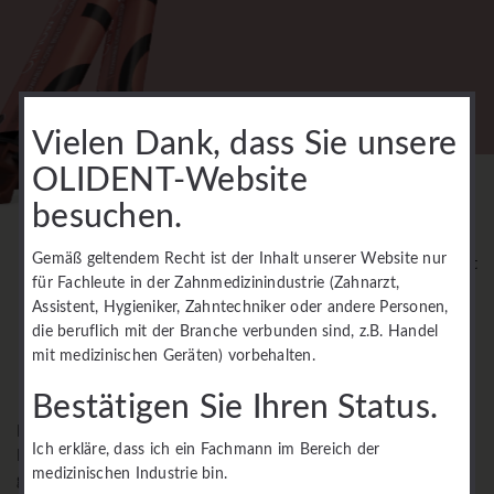
Vielen Dank, dass Sie unsere
OLIDENT-Website
besuchen.
Gemäß geltendem Recht ist der Inhalt unserer Website nur
OliZircore NANO
OliPost Light
für Fachleute in der Zahnmedizinindustrie (Zahnarzt,
Assistent, Hygieniker, Zahntechniker oder andere Personen,
die beruflich mit der Branche verbunden sind, z.B. Handel
mit medizinischen Geräten) vorbehalten.
Bestätigen Sie Ihren Status.
Doppelhärtendes Mikro-Hybrid-Komposit mit hoher
Ich erkläre, dass ich ein Fachmann im Bereich der
Fließfähigkeit. Zum Zementieren von Wurzelkanalstiften und zur
medizinischen Industrie bin.
gleichzeitigen Rekonstruktion von Zahnstümpfen.