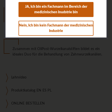
JA, Ich bin ein Fachmann im Bereich der
medizinischen Inudstrie bin
Die mechanischen Eigenschaften ähnlich denen von Dentin
und machen OliFlow Core zu einem perfekten Ersatz für
Nein, Ich bin kein Fachmann der medizinischen
natürliches Gewebe.
Industrie
Zusammen mit OliPost-Wurzelkanalstiften bildet es ein
ideales Duo für die Behandlung von Zahnwurzelkanälen.
Lehrvideo
Produktkatalog EN ES PL
ONLINE BESTELLEN